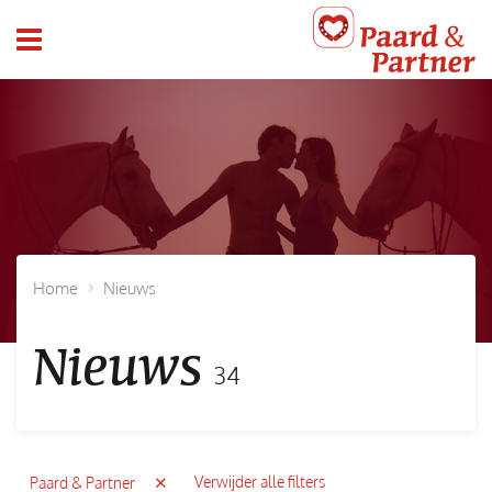
header_toggle_navigation
Home
Nieuws
Nieuws
34
Verwijder alle filters
Paard & Partner