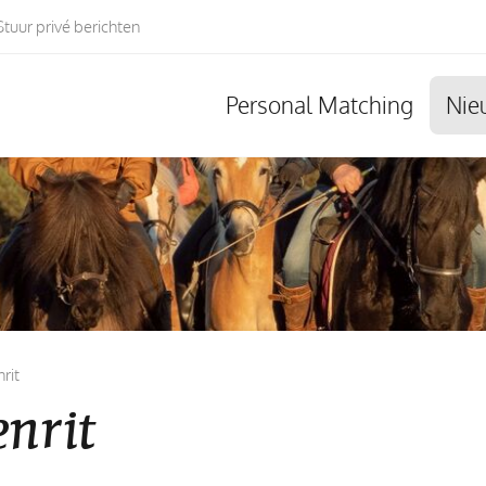
tuur privé berichten
Personal Matching
Nie
rit
enrit