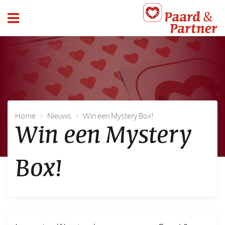
header_toggle_navigation
Home
Nieuws
Win een Mystery Box!
Win een Mystery
Box!